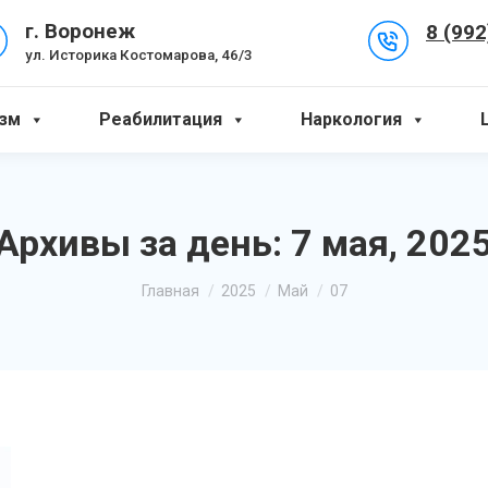
8 (992
г. Воронеж
ул. Историка Костомарова, 46/3
зм
Реабилитация
Наркология
Архивы за день:
7 мая, 202
Вы здесь:
Главная
2025
Май
07