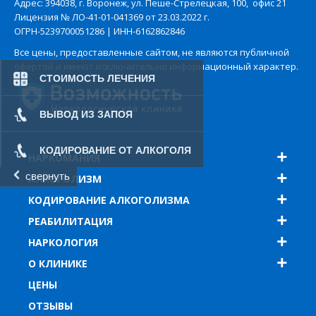
Адрес: 394038, г. Воронеж, ул. Пеше-Стрелецкая, 100, офис 21
Лицензия № ЛО-41-01-041369 от 23.03.2022 г.
ОГРН-5239700051286 | ИНН-6162862846
Все цены, предоставленные сайтом, не являются публичной
офертой и имеют исключительно информационный характер.
СТОИМОСТЬ ЛЕЧЕНИЯ
ВЫВОД ИЗ ЗАПОЯ
КОДИРОВАНИЕ ОТ АЛКОГОЛЯ
НАРКОМАНИЯ
свернуть
АЛКОГОЛИЗМ
КОДИРОВАНИЕ АЛКОГОЛИЗМА
РЕАБИЛИТАЦИЯ
НАРКОЛОГИЯ
О КЛИНИКЕ
ЦЕНЫ
ОТЗЫВЫ