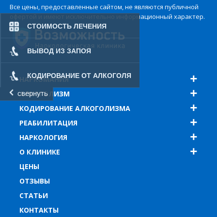
Все цены, предоставленные сайтом, не являются публичной
офертой и имеют исключительно информационный характер.
СТОИМОСТЬ ЛЕЧЕНИЯ
ВЫВОД ИЗ ЗАПОЯ
КОДИРОВАНИЕ ОТ АЛКОГОЛЯ
НАРКОМАНИЯ
АЛКОГОЛИЗМ
свернуть
КОДИРОВАНИЕ АЛКОГОЛИЗМА
РЕАБИЛИТАЦИЯ
НАРКОЛОГИЯ
О КЛИНИКЕ
ЦЕНЫ
ОТЗЫВЫ
СТАТЬИ
КОНТАКТЫ