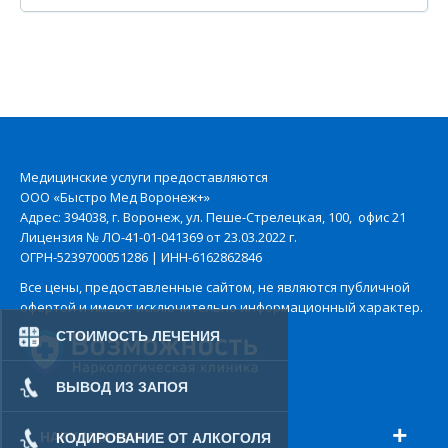
Медицинские услуги предоставляются
ООО «Быстро Мед Воронеж+»
Адрес: 394038, г. Воронеж, ул. Пеше-Стрелецкая, 100, офис 21
Лицензия № ЛО-41-01-041369 от 23.03.2022 г.
Нарколог на дом анонимно
ОГРН-5239700051286 | ИНН-6162862846
Все цены, предоставленные сайтом, не являются публичной
офертой и имеют исключительно информационный характер.
СТОИМОСТЬ ЛЕЧЕНИЯ
ВЫВОД ИЗ ЗАПОЯ
НАРКОМАНИЯ
КОДИРОВАНИЕ ОТ АЛКОГОЛЯ