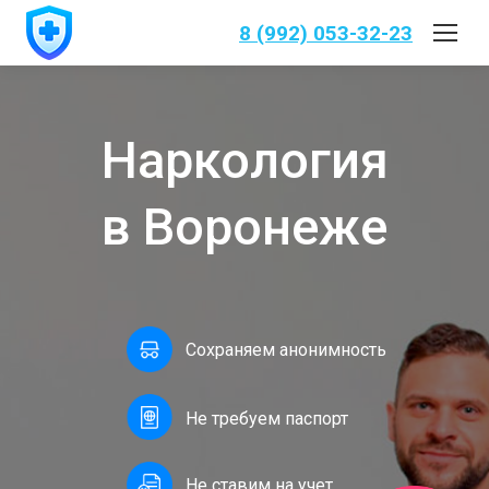
8 (992) 053-32-23
Наркология
в Воронеже
Сохраняем анонимность
Не требуем паспорт
Не ставим на учет