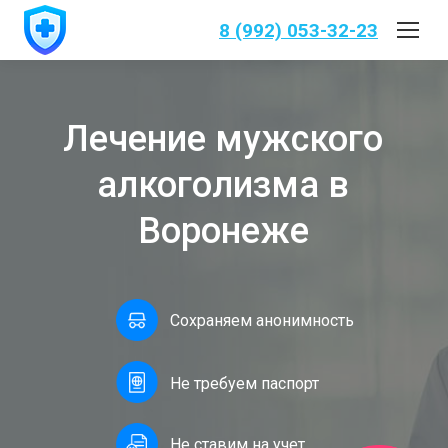
8 (992) 053-32-23
Лечение мужского
алкоголизма в
Воронеже
Сохраняем анонимность
Не требуем паспорт
Не ставим на учет