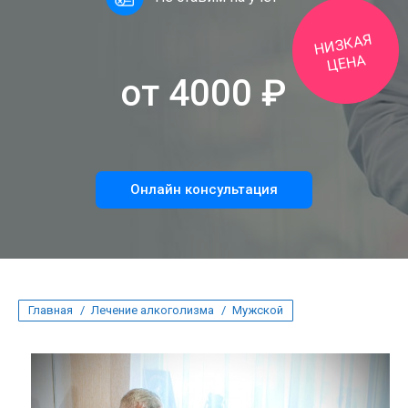
Н
ИЗКАЯ
ЦЕНА
от 4000 ₽
Онлайн консультация
Вы здесь:
Главная
Лечение алкоголизма
Мужской