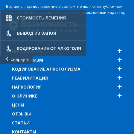
Все цены, предоставленные сайтом, не являются публичной
Обследование, диагностические
офертой и имеют исключительно информационный характер.
мероприятия, осмотр и оценка состояния
СТОИМОСТЬ ЛЕЧЕНИЯ
больного человека.
ВЫВОД ИЗ ЗАПОЯ
КОДИРОВАНИЕ ОТ АЛКОГОЛЯ
НАРКОМАНИЯ
Детоксикация организма.
свернуть
АЛКОГОЛИЗМ
КОДИРОВАНИЕ АЛКОГОЛИЗМА
РЕАБИЛИТАЦИЯ
НАРКОЛОГИЯ
Медикаментозная терапия
О КЛИНИКЕ
ЦЕНЫ
ОТЗЫВЫ
СТАТЬИ
КОНТАКТЫ