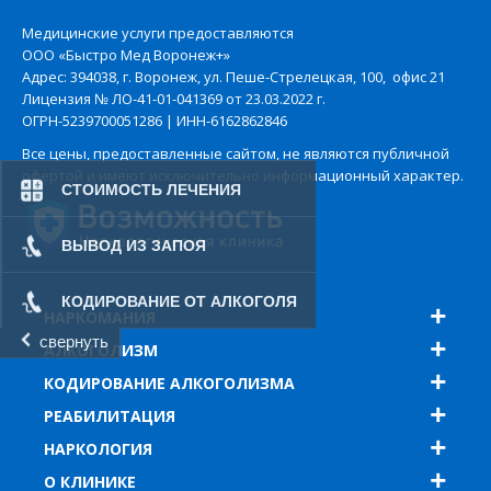
Применение лекарственных препаратов,
Медицинские услуги предоставляются
содержащих Дисульфирам.
ООО «Быстро Мед Воронеж+»
Адрес: 394038, г. Воронеж, ул. Пеше-Стрелецкая, 100, офис 21
Лицензия № ЛО-41-01-041369 от 23.03.2022 г.
ОГРН-5239700051286 | ИНН-6162862846
Применение лекарственных препаратов типа
Все цены, предоставленные сайтом, не являются публичной
офертой и имеют исключительно информационный характер.
Вивитрол и Налтрексон.
СТОИМОСТЬ ЛЕЧЕНИЯ
ВЫВОД ИЗ ЗАПОЯ
КОДИРОВАНИЕ ОТ АЛКОГОЛЯ
НАРКОМАНИЯ
Психотерапия.
свернуть
АЛКОГОЛИЗМ
КОДИРОВАНИЕ АЛКОГОЛИЗМА
РЕАБИЛИТАЦИЯ
НАРКОЛОГИЯ
О КЛИНИКЕ