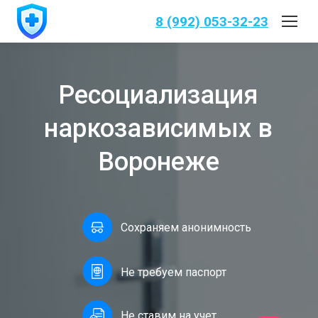
8 (992) 053-32-23
Ресоциализация
наркозависимых в
Воронеже
Сохраняем анонимность
Не требуем паспорт
Не ставим на учет