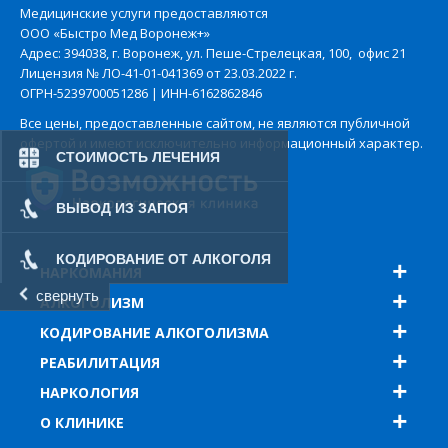
Медицинские услуги предоставляются
ООО «Быстро Мед Воронеж+»
Адрес: 394038, г. Воронеж, ул. Пеше-Стрелецкая, 100, офис 21
Лицензия № ЛО-41-01-041369 от 23.03.2022 г.
ОГРН-5239700051286 | ИНН-6162862846
Все цены, предоставленные сайтом, не являются публичной
офертой и имеют исключительно информационный характер.
СТОИМОСТЬ ЛЕЧЕНИЯ
ВЫВОД ИЗ ЗАПОЯ
КОДИРОВАНИЕ ОТ АЛКОГОЛЯ
НАРКОМАНИЯ
свернуть
АЛКОГОЛИЗМ
КОДИРОВАНИЕ АЛКОГОЛИЗМА
РЕАБИЛИТАЦИЯ
НАРКОЛОГИЯ
О КЛИНИКЕ