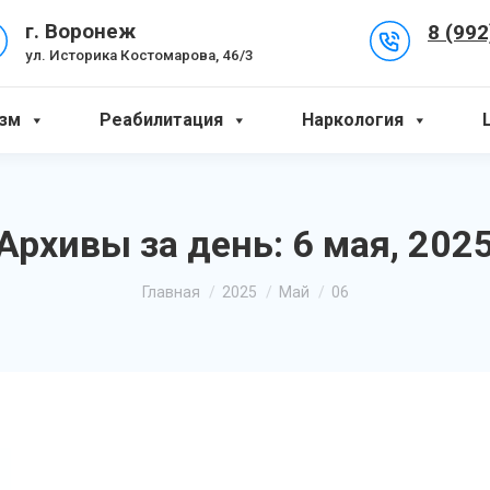
8 (992
г. Воронеж
ул. Историка Костомарова, 46/3
зм
Реабилитация
Наркология
Архивы за день:
6 мая, 202
Вы здесь:
Главная
2025
Май
06