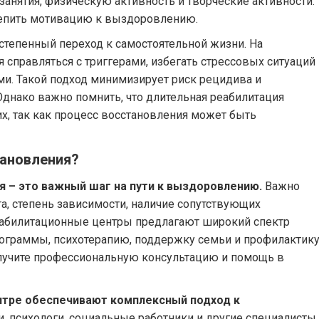
анятия, физическую активность и творческие активности.
репить мотивацию к выздоровлению.
степенный переход к самостоятельной жизни. На
справляться с триггерами, избегать стрессовых ситуаций
и. Такой подход минимизирует риск рецидива и
днако важно помнить, что длительная реабилитация
их, так как процесс восстановления может быть
тановления?
 – это важный шаг на пути к выздоровлению.
Важно
, степень зависимости, наличие сопутствующих
еабилитационные центры предлагают широкий спектр
рограммы, психотерапию, поддержку семьи и профилактик
лучите профессиональную консультацию и помощь в
нтре обеспечивают комплексный подход к
, психологи, социальные работники и другие специалисты,