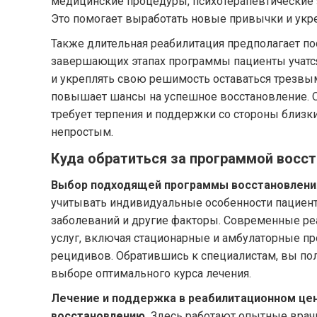
медицинские процедуры, психотерапевтические з
Это помогает выработать новые привычки и ук
Также длительная реабилитация предполагает по
завершающих этапах программы пациенты учатся 
и укреплять свою решимость оставаться трезвым
повышает шансы на успешное восстановление. О
требует терпения и поддержки со стороны близк
непростым.
Куда обратиться за программой восс
Выбор подходящей программы восстановления
учитывать индивидуальные особенности пациента
заболеваний и другие факторы. Современные р
услуг, включая стационарные и амбулаторные п
рецидивов. Обратившись к специалистам, вы по
выборе оптимального курса лечения.
Лечение и поддержка в реабилитационном це
восстановлению.
Здесь работают опытные врачи