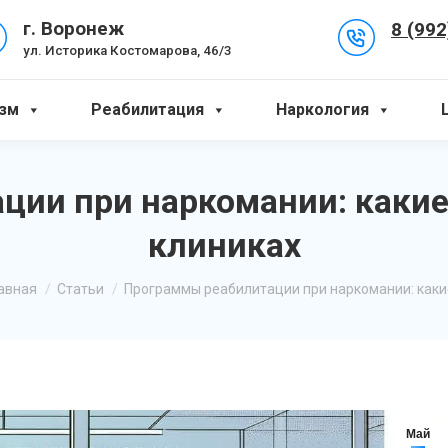
8 (992
г. Воронеж
ул. Историка Костомарова, 46/3
зм
Реабилитация
Наркология
ции при наркомании: какие
клиниках
ы здесь:
авная
Статьи
Программы реабилитации при наркомании: как
Май