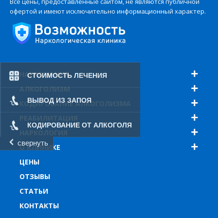
Все цены, предоставленные сайтом, не являются публичной
офертой и имеют исключительно информационный характер.
НАРКОМАНИЯ
СТОИМОСТЬ ЛЕЧЕНИЯ
АЛКОГОЛИЗМ
ВЫВОД ИЗ ЗАПОЯ
КОДИРОВАНИЕ АЛКОГОЛИЗМА
РЕАБИЛИТАЦИЯ
КОДИРОВАНИЕ ОТ АЛКОГОЛЯ
НАРКОЛОГИЯ
свернуть
О КЛИНИКЕ
ЦЕНЫ
ОТЗЫВЫ
СТАТЬИ
КОНТАКТЫ