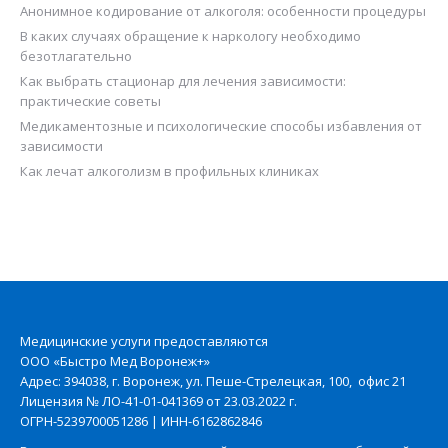
Анонимное кодирование от алкоголя: особенности процедуры
В каких случаях обращение к наркологу необходимо
безотлагательно
Как выбрать стационар для лечения зависимости:
практические советы
Медикаментозные и психологические способы избавления от
зависимости
Как лечат алкоголизм в профильных клиниках
Медицинские услуги предоставляются
ООО «Быстро Мед Воронеж+»
Адрес: 394038, г. Воронеж, ул. Пеше-Стрелецкая, 100, офис 21
Лицензия № ЛО-41-01-041369 от 23.03.2022 г.
ОГРН-5239700051286 | ИНН-6162862846