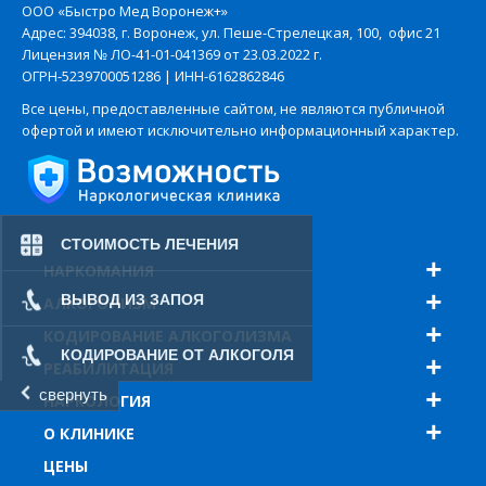
ООО «Быстро Мед Воронеж+»
Адрес: 394038, г. Воронеж, ул. Пеше-Стрелецкая, 100, офис 21
Лицензия № ЛО-41-01-041369 от 23.03.2022 г.
ОГРН-5239700051286 | ИНН-6162862846
Все цены, предоставленные сайтом, не являются публичной
офертой и имеют исключительно информационный характер.
СТОИМОСТЬ ЛЕЧЕНИЯ
НАРКОМАНИЯ
ВЫВОД ИЗ ЗАПОЯ
АЛКОГОЛИЗМ
КОДИРОВАНИЕ АЛКОГОЛИЗМА
КОДИРОВАНИЕ ОТ АЛКОГОЛЯ
РЕАБИЛИТАЦИЯ
свернуть
НАРКОЛОГИЯ
О КЛИНИКЕ
ЦЕНЫ