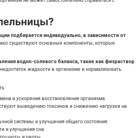
организм не может самостоятельно справиться с
апельницы?
ции подбирается индивидуально, в зависимости от
ако существуют основные компоненты, которые
вления водно-солевого баланса, такие как физраствор
недостаток жидкости в организме и нормализовать
ть:
мена и ускорения восстановления организма.
бствуют выведению токсинов и снижению нагрузки на
унной системы и улучшения общего состояния.
и и улучшения сна.
тошноты и рвоты.