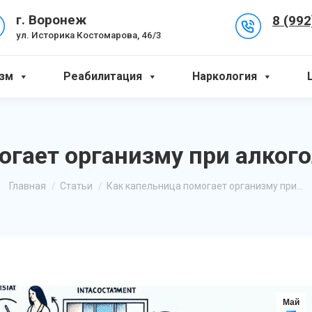
8 (992
г. Воронеж
ул. Историка Костомарова, 46/3
зм
Реабилитация
Наркология
огает организму при алког
Вы здесь:
Главная
Статьи
Как капельница помогает организму при…
Май