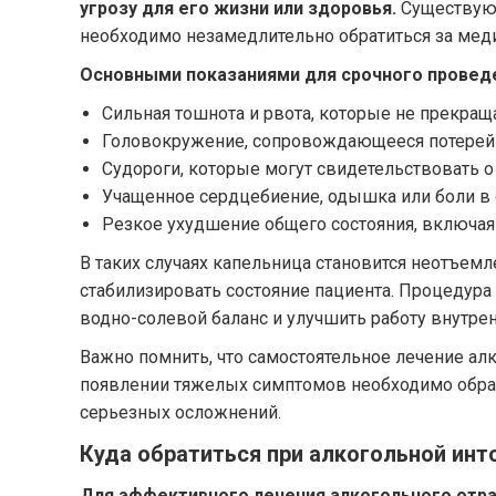
угрозу для его жизни или здоровья.
Существуют
необходимо незамедлительно обратиться за ме
Основными показаниями для срочного провед
Сильная тошнота и рвота, которые не прекращ
Головокружение, сопровождающееся потерей с
Судороги, которые могут свидетельствовать о
Учащенное сердцебиение, одышка или боли в 
Резкое ухудшение общего состояния, включая с
В таких случаях капельница становится неотъемл
стабилизировать состояние пациента. Процедура
водно-солевой баланс и улучшить работу внутрен
Важно помнить, что самостоятельное лечение ал
появлении тяжелых симптомов необходимо обра
серьезных осложнений.
Куда обратиться при алкогольной инт
Для эффективного лечения алкогольного отра